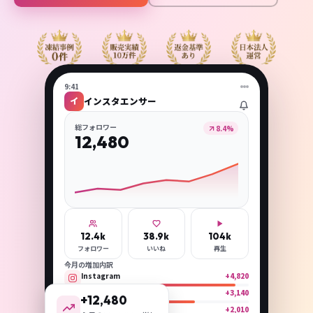
9:41
イ
インスタエンサー
総フォロワー
8.4%
12,480
12.4k
38.9k
104k
フォロワー
いいね
再生
今月の増加内訳
Instagram
+4,820
TikTok
+3,140
+12,480
X（Twitter）
+2,010