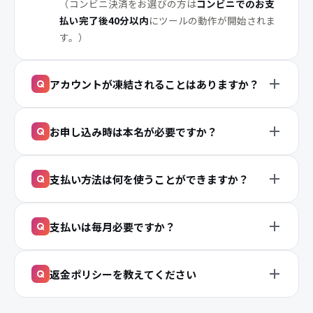
口コミをもっと見る
出典：クチコミネット
よくある質問
申し込みの流れを教えてください。
Q
①：インスタエンサーの
TOPページ
から
ご希望の
フォロワー増加数分
の商品をカートに入れてくだ
さい。
②：お支払い情報を入力し、
決済を完了
します。
（入力フォームにはアカウントを
お間違えないよ
うにご入力下さい
。）
③：
正常に受付されれば5分以内（※）
にプロモー