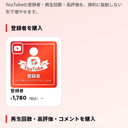
いいね
保存数（セーブ数）
190
140
¥
（税込）
〜
¥
（税込）
〜
TikTokの再生回数、いいねの増加を無料で試す
→
無料
YouTube
YouTubeの登録者・再生回数を購入する
YouTubeの登録者・再生回数・高評価を、規約に抵触しない
形で増やせます。
登録者を購入