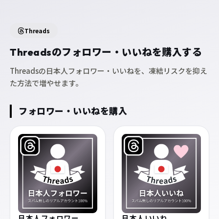
日本人再生回数
日本人ショート再生回
数
1,480
¥
（税込）
〜
2,500
¥
（税込）
〜
日本人高評価
日本人コメント
840
980
¥
（税込）
〜
¥
（税込）
〜
YouTubeの登録者、再生回数の増加を無料で試す
→
無料