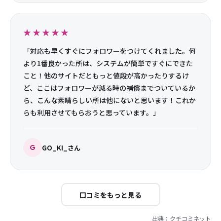
真あり、投稿も1〜2枚のものはほぼなく実用フォロワー
な感じなアカウントばかりが追加され不自然さは全く感
じられません。サポートも公式LINEでやり取りでき、す
ぐにお返事ご対応頂けるので安心して利用できまし
た。」
M
MMMさん
★★★★★
「最初は危ないサイトかなと思ったのですが、対応もす
ごく早いですし、助かりました。また、利用したいと思
ったのでオススメです。カードの情報漏れがなく安心で
す。是非皆さんも使ってみていただきたいです！」