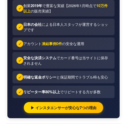
創業
2019年
で豊富な実績【2026年1月時点で
10万件
✓
以上
の販売実績】
日本の会社
による日本人スタッフが運営するショッ
✓
プです
アカウント
凍結事例0件
の安全な運用
✓
安全な決済システム
でカード番号は当サイトに保存
✓
されません
明確な返金ポリシー
と保証期間でトラブル時も安心
✓
リピーター率80%以上
でリピートする方が多数
✓
▶ インスタエンサーが安心な7つの理由